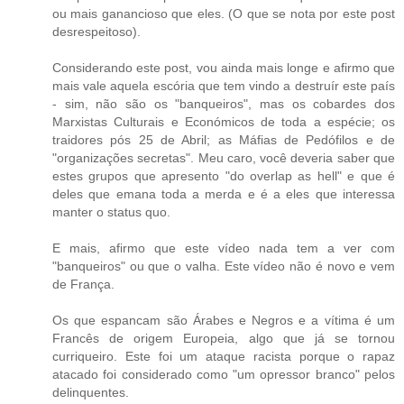
ou mais ganancioso que eles. (O que se nota por este post
desrespeitoso).
Considerando este post, vou ainda mais longe e afirmo que
mais vale aquela escória que tem vindo a destruír este país
- sim, não são os "banqueiros", mas os cobardes dos
Marxistas Culturais e Económicos de toda a espécie; os
traidores pós 25 de Abril; as Máfias de Pedófilos e de
"organizações secretas". Meu caro, você deveria saber que
estes grupos que apresento "do overlap as hell" e que é
deles que emana toda a merda e é a eles que interessa
manter o status quo.
E mais, afirmo que este vídeo nada tem a ver com
"banqueiros" ou que o valha. Este vídeo não é novo e vem
de França.
Os que espancam são Árabes e Negros e a vítima é um
Francês de origem Europeia, algo que já se tornou
curriqueiro. Este foi um ataque racista porque o rapaz
atacado foi considerado como "um opressor branco" pelos
delinquentes.