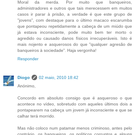
Moral da merda. Por muito que banqueiros,
administradores e outros que tais merecessem em muitos
casos ir parar à prisão, a verdade é que este grupo de
"jovens", com destaque para o último macaco escarumba
que pontapeou repetidamente a cabeça de um miúdo que
já estava inconsciente, pode muito bem ter morto o
agredido ou causado danos físicos irrecuperáveis. Isto é
mais nojento e asquerosos do que "qualquer agresão de
banqueiros à sociedade". Haja vergonha!
Responder
Diogo
02 maio, 2010 18:42
Anónimo,
Concordo em absoluto consigo que é asqueroso o que
acontece no vídeo, sobretudo com aqueles últimos dois a
pontapearem na cabeça um jovem já inconsciente e que se
calhar terá morrido.
Mas não coloco num patamar menos criminoso, antes pelo
contrário, os banqueiros, os políticos corruptos e alguns