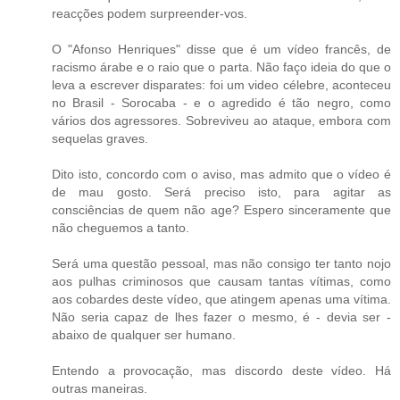
reacções podem surpreender-vos.
O "Afonso Henriques" disse que é um vídeo francês, de
racismo árabe e o raio que o parta. Não faço ideia do que o
leva a escrever disparates: foi um video célebre, aconteceu
no Brasil - Sorocaba - e o agredido é tão negro, como
vários dos agressores. Sobreviveu ao ataque, embora com
sequelas graves.
Dito isto, concordo com o aviso, mas admito que o vídeo é
de mau gosto. Será preciso isto, para agitar as
consciências de quem não age? Espero sinceramente que
não cheguemos a tanto.
Será uma questão pessoal, mas não consigo ter tanto nojo
aos pulhas criminosos que causam tantas vítimas, como
aos cobardes deste vídeo, que atingem apenas uma vítima.
Não seria capaz de lhes fazer o mesmo, é - devia ser -
abaixo de qualquer ser humano.
Entendo a provocação, mas discordo deste vídeo. Há
outras maneiras.