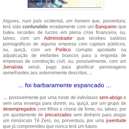
Algures, num país ocidental, um homem que, porventura,
terá sido
confundido
erradamente com um
Banqueiro
que
bateu recordes de lucros em plena crise financeira, ou,
talvez, com um
Administrador
que recebeu salários
pornográficos de alguma empresa com capitais públicos,
ou, quiçá, com um
Político
corrupto apostado na
adjudicação de elefantes brancos para a engorda de
empresas de construção civil, ou, possivelmente, com um
Jornalista
venal, pago para glorificar personagens
semelhantes aos anteriormente descritos, ...
... foi barbaramente espancado ...
.... possivelmente por uma hoste de indivíduos
sem-abrigo
e
sem uma enxerga para dormir, ou, quiçá, por um grupo de
desempregados
com filhos a chorar de fome, ou, talvez, por
um ajuntamento de
precarizados
sem dinheiro para alugar
um minúsculo Tê Zero, ou, porventura, por uma
juventude
que já compreendeu que nunca terá um futuro.