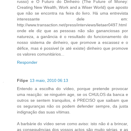
russo) e O Futuro do Dinheiro (The Future of Money:
Creating New Wealth, Work and a Wiser World) que aposto
que não se encontra na feira do livro. Há uma entrevista
interessante dele em:
http://www.transaction.net/press/interviews/lietaer0497.html
onde ele diz que as pessoas não são gananciosas por
natureza, a ganância é o resultado do funcionamento do
nosso sistema de dinheiro, que promove a escassez e o
défice, mas é possivel (e até existe) dinheiro que promove
os valores comunitários...
Responder
Filipe
13 maio, 2010 06:13
Entendo a escolha do vídeo, porque pretende provocar
uma reacção: se ninguém age, se os CHULOS da banca e
outros se sentem tranquilos, é PRECISO que saibam que
os seguranças não os podem defender sempre, da justa
indignação das suas vítimas.
A barbárie do vídeo serve como aviso: isto não é a brincar,
as consequências dos vossos actos são muito sérias, e as