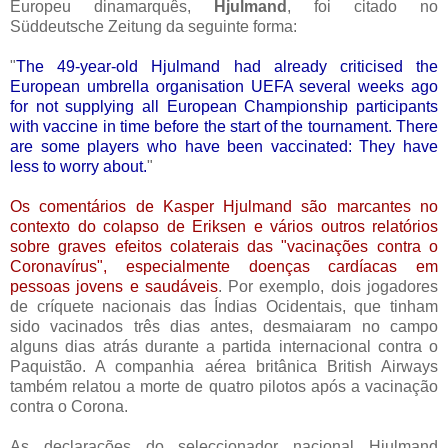
Europeu dinamarquês,
Hjulmand
, foi citado no
Süddeutsche Zeitung da seguinte forma:
"
The 49-year-old Hjulmand had already criticised the
European umbrella organisation UEFA several weeks ago
for not supplying all European Championship participants
with vaccine in time before the start of the tournament. There
are some players who have been vaccinated: They have
less to worry about.
"
Os comentários de Kasper Hjulmand são marcantes no
contexto do colapso de Eriksen e vários outros relatórios
sobre graves efeitos colaterais das "vacinações contra o
Coronavírus", especialmente doenças cardíacas em
pessoas jovens e saudáveis
. Por exemplo, dois jogadores
de críquete nacionais das Índias Ocidentais, que tinham
sido vacinados três dias antes, desmaiaram no campo
alguns dias atrás durante a partida internacional contra o
Paquistão. A companhia aérea britânica British Airways
também relatou a morte de quatro pilotos após a vacinação
contra o Corona.
As declarações do seleccionador nacional Hjulmand