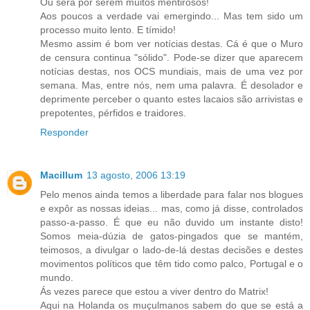
Ou será por serem muitos mentirosos!
Aos poucos a verdade vai emergindo... Mas tem sido um
processo muito lento. E tímido!
Mesmo assim é bom ver notícias destas. Cá é que o Muro
de censura continua "sólido". Pode-se dizer que aparecem
notícias destas, nos OCS mundiais, mais de uma vez por
semana. Mas, entre nós, nem uma palavra. É desolador e
deprimente perceber o quanto estes lacaios são arrivistas e
prepotentes, pérfidos e traidores.
Responder
Macillum
13 agosto, 2006 13:19
Pelo menos ainda temos a liberdade para falar nos blogues
e expôr as nossas ideias... mas, como já disse, controlados
passo-a-passo. É que eu não duvido um instante disto!
Somos meia-dúzia de gatos-pingados que se mantém,
teimosos, a divulgar o lado-de-lá destas decisões e destes
movimentos políticos que têm tido como palco, Portugal e o
mundo.
Ás vezes parece que estou a viver dentro do Matrix!
Aqui na Holanda os muçulmanos sabem do que se está a