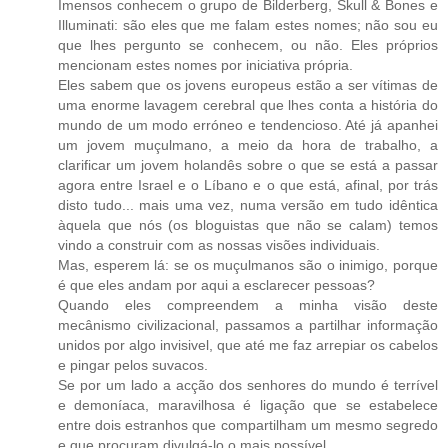
Imensos conhecem o grupo de Bilderberg, Skull & Bones e
Illuminati: são eles que me falam estes nomes; não sou eu
que lhes pergunto se conhecem, ou não. Eles próprios
mencionam estes nomes por iniciativa própria.
Eles sabem que os jovens europeus estão a ser vítimas de
uma enorme lavagem cerebral que lhes conta a história do
mundo de um modo erróneo e tendencioso. Até já apanhei
um jovem muçulmano, a meio da hora de trabalho, a
clarificar um jovem holandês sobre o que se está a passar
agora entre Israel e o Líbano e o que está, afinal, por trás
disto tudo... mais uma vez, numa versão em tudo idêntica
àquela que nós (os bloguistas que não se calam) temos
vindo a construir com as nossas visões individuais.
Mas, esperem lá: se os muçulmanos são o inimigo, porque
é que eles andam por aqui a esclarecer pessoas?
Quando eles compreendem a minha visão deste
mecânismo civilizacional, passamos a partilhar informação
unidos por algo invisivel, que até me faz arrepiar os cabelos
e pingar pelos suvacos.
Se por um lado a acção dos senhores do mundo é terrível
e demoníaca, maravilhosa é ligação que se estabelece
entre dois estranhos que compartilham um mesmo segredo
e que procuram divulgá-lo o mais possível.