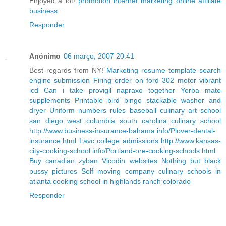
Enjoyed a lot!
promotion internet marketing online affiliate
business
Responder
Anónimo
06 março, 2007 20:41
Best regards from NY!
Marketing resume template search
engine submission
Firing order on ford 302 motor
vibrant
lcd
Can i take provigil napraxo together
Yerba mate
supplements
Printable bird bingo
stackable washer and
dryer
Uniform numbers rules baseball
culinary art school
san diego
west columbia south carolina culinary school
http://www.business-insurance-bahama.info/Plover-dental-
insurance.html
Lavc college admissions
http://www.kansas-
city-cooking-school.info/Portland-ore-cooking-schools.html
Buy canadian zyban
Vicodin websites
Nothing but black
pussy pictures
Self moving company
culinary schools in
atlanta
cooking school in highlands ranch colorado
Responder